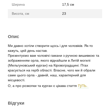
Ширина
17,5 см
Висота, см
23
Опис
Ми давно хотіли створити щось і для чоловіків. Як-то
кажуть, цей день настав.
Презентуємо вам чоловічі гамани з ручною вишивкою та
зображенням орла, якого віднайшли в Литій могилі
(Мельгуновський курган) на Кіровоградщині. Птах
красується на гербі області. Власне, чого ми й обрали
саме цього орла - давній, наш, характерний для
місцевості.
туть.
О, а про розкопки та курган є цікава стаття
Відгуки