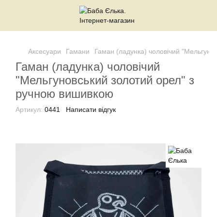
Аксесуари
Гамани
Гаман (ладунка) чоловічий "Мельгуно
Гаман (ладунка) чоловічий
"Мельгуновський золотий орел" з
ручною вишивкою
Артикул:
0441
Написати відгук