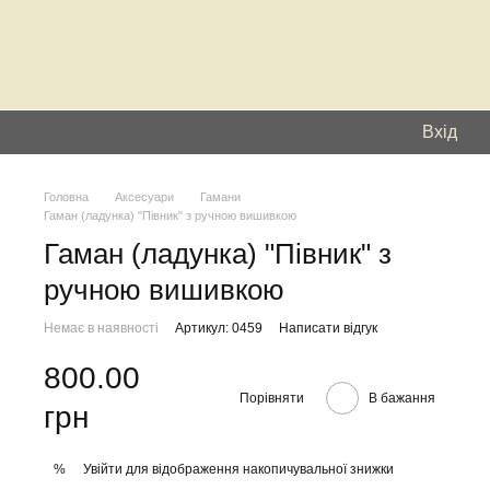
Вхід
Головна
Аксесуари
Гамани
Гаман (ладунка) "Півник" з ручною вишивкою
Гаман (ладунка) "Півник" з
ручною вишивкою
Немає в наявності
Артикул: 0459
Написати відгук
800.00
Порівняти
В бажання
грн
Увійти
для відображення накопичувальної знижки
%