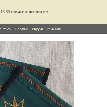
 16 59
babayelka.shop@gmail.com
онтакти
Балачки
Відгуки
Реквізити