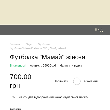
Вхід
Головна
Одяг
Футболки
Футболка "Мамай" жіноча, XXL, Білий, Жіночі
Футболка "Мамай" жіноча
В наявності
Артикул: 05010-xxl
Написати відгук
700.00
Порівняти
В бажання
грн
Увійти
для відображення накопичувальної знижки
%
Розмір