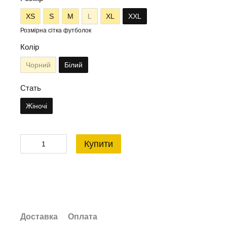
XS
S
M
L
XL
XXL
Розмірна сітка футболок
Колір
Чорний
Білий
Стать
Жіночі
Купити
Доставка
Оплата