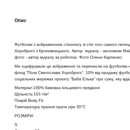
Опис
Футболки з зображенням стінопису зі стін того самого леге
Хороброго з Кропивницького. Автор муралу - засновник Май
фото - автор муралу за роботою. Фото Олени Карпенко.
Ми оцифрували це зображення та перенесли на футболки н
фонд "Полк Святослава Хороброго". 10% від продажу футболо
соціальних мережах проєкту "Баба Єлька" про суму, яку вда
Матеріал:100% бавовна кільцевого прядіння
Щільність:153 г/м²
Покрій:Body Fit
Температура прання:прати при 30°C
РОЗМІРИ:
S: