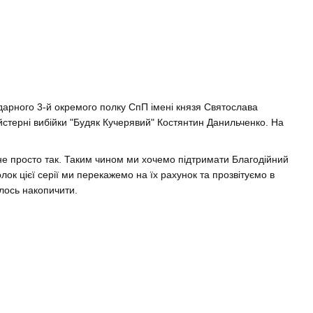
ндарного 3-й окремого полку СпП імені князя Святослава
стерні вибійки "Будяк Кучерявий" Костянтин Данильченко. На
е просто так. Таким чином ми хочемо підтримати Благодійний
к цієї серії ми перекажемо на їх рахунок та прозвітуємо в
лось накопичити.