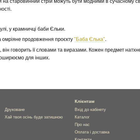
 на старовинний стрій можуть бути модними в сучасному світі
ості.
улі, у крамничці баби Єльки.
та омріяне продовження проєкту
"Баба Єлька"
.
 він говорить її словами та виразами. Кожен предмет натх
 поширюємо для інших.
Клієнтам
Друковане
Вхід до кабінету
Хай твоя осінь буде затишною
Каталог
Про нас
Оплата і доставка
Контакти