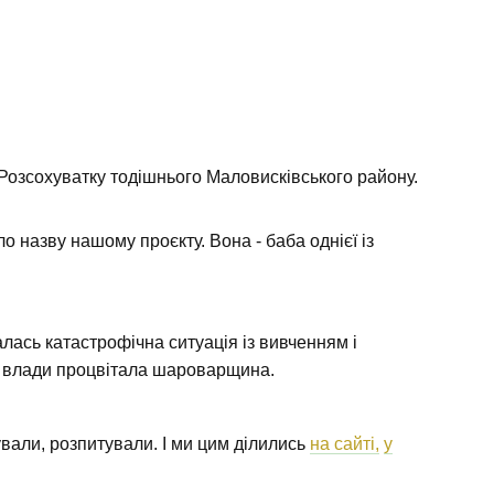
 Розсохуватку тодішнього Маловисківського району.
о назву нашому проєкту. Вона - баба однієї із
лась катастрофічна ситуація із вивченням і
і) влади процвітала шароварщина.
ували, розпитували. І ми цим ділились
на сайті,
у