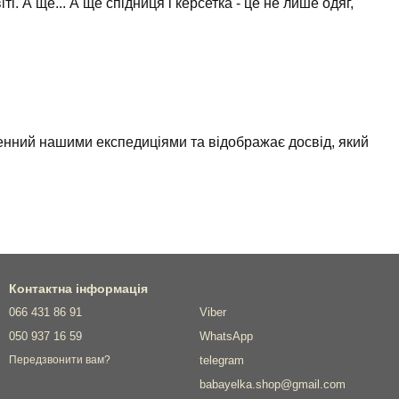
. А ще... А ще спідниця і керсетка - це не лише одяг,
ненний нашими експедиціями та відображає досвід, який
Контактна інформація
066 431 86 91
Viber
050 937 16 59
WhatsApp
telegram
Передзвонити вам?
babayelka.shop@gmail.com