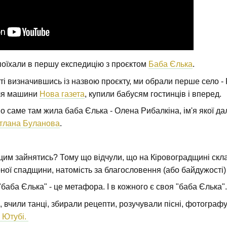
поїхали в першу експедицію з проєктом
Баба Єлька
.
шті визначившись із назвою проєкту, ми обрали перше село -
для машини
Нова газета
, купили бабусям гостинців і вперед.
 саме там жила баба Єлька - Олена Рибалкіна, ім'я якої дал
тлана Буланова
.
цим зайнятись? Тому що відчули, що на Кіровоградщині скла
ної спадщини, натомість за благословення (або байдужост
аба Єлька" - це метафора. І в кожного є своя "баба Єлька".
, вчили танці, збирали рецепти, розучували пісні, фотограф
 Ютубі.