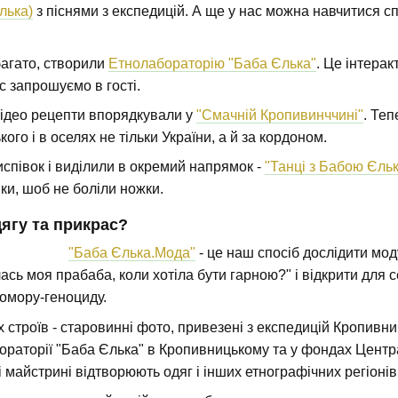
лька)
з піснями з експедицій. А ще у нас можна навчитися спі
багато, створили
Етнолабораторію "Баба Єлька"
. Це інтера
вас запрошуємо в гості.
 відео рецепти впорядкували у
"Смачній Кропивинччині"
. Теп
го і в оселях не тільки України, а й за кордоном.
испівок і виділили в окремий напрямок -
"Танці з Бабою Єль
ки, шоб не боліли ножки.
одягу та прикрас?
"Баба Єлька.Мода"
- це наш спосіб дослідити моду
сь моя прабаба, коли хотіла бути гарною?" і відкрити для се
омору-геноциду.
строїв - старовинні фото, привезені з експедицій Кропивнич
ораторії "Баба Єлька" в Кропивницькому та у фондах Центр
 майстрині відтворюють одяг і інших етнографічних регіонів