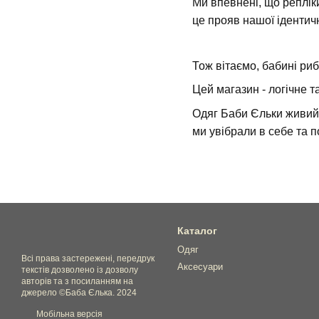
Ми впевнені, що репліки
це прояв нашої ідентичн
Тож вітаємо, бабині риб
Цей магазин - логічне 
Одяг Баби Єльки живий,
ми увібрали в себе та
Каталог
Одяг
Всі права застережені, передрук
Аксесуари
текстів дозволено із дозволу
авторів та з посиланням на
джерело ©Баба Єлька. 2024
Мобільна версія