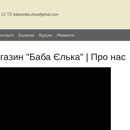
 16 59
babayelka.shop@gmail.com
онтакти
Балачки
Відгуки
Реквізити
газин "Баба Єлька" | Про нас