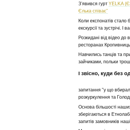
З'явився гурт
YELKA (Є
Єлька співає"
Коли експонатів стало 
екскурсії та зустрічі. І 
Розкидані від відео до
ресторанах Кропивницько
Навчились танців та пр
зайчиками, польки трош
І звісно, куди без 
запитання "у що вбирала
розкуркулення та Голод
Основа більшості наших 
зберігаються в Етнолаб
запитів замовників наші