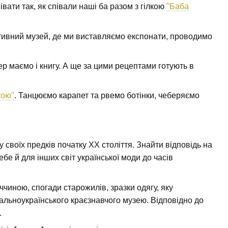
вати так, як співали наші ба разом з гілкою
"Баба
ктивний музей, де ми виставляємо експонати, проводимо
ер маємо і книгу. А ще за цими рецептами готують в
кою"
. Танцюємо карапет та рвемо ботінки, чеберяємо
 своїх предків початку ХХ століття. Знайти відповідь на
бе й для інших світ української моди до часів
чиною, спогади старожилів, зразки одягу, яку
альноукраїнського краєзнавчого музею. Відповідно до
.