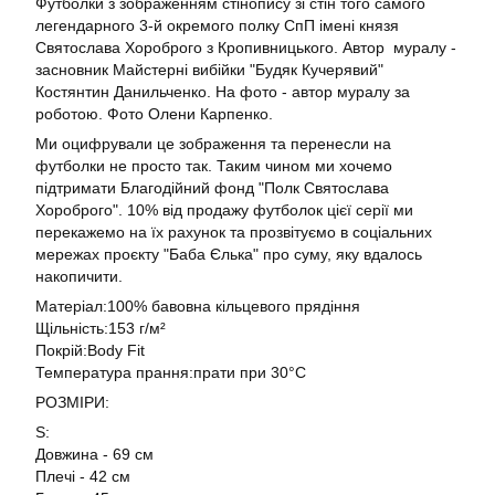
Футболки з зображенням стінопису зі стін того самого
легендарного 3-й окремого полку СпП імені князя
Святослава Хороброго з Кропивницького. Автор муралу -
засновник Майстерні вибійки "Будяк Кучерявий"
Костянтин Данильченко. На фото - автор муралу за
роботою. Фото Олени Карпенко.
Ми оцифрували це зображення та перенесли на
футболки не просто так. Таким чином ми хочемо
підтримати Благодійний фонд "Полк Святослава
Хороброго". 10% від продажу футболок цієї серії ми
перекажемо на їх рахунок та прозвітуємо в соціальних
мережах проєкту "Баба Єлька" про суму, яку вдалось
накопичити.
Матеріал:100% бавовна кільцевого прядіння
Щільність:153 г/м²
Покрій:Body Fit
Температура прання:прати при 30°C
РОЗМІРИ:
S:
Довжина - 69 см
Плечі - 42 см