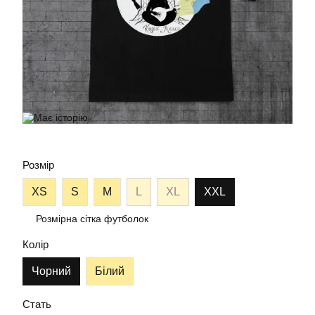
Розмір
XS
S
M
L
XL
XXL
Розмірна сітка футболок
Колір
Чорний
Білий
Стать