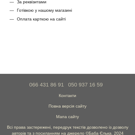
За реквізитами
Готівкою у нашому магазині
Оплата карткою на сайті
066 431 86 91
050 937 16 59
Контакти
Повна версія сайту
Мапа сайту
Всі права застережені, передрук текстів дозволено із дозволу
авторів та з посиланням на джерело ©Баба Єлька. 2024