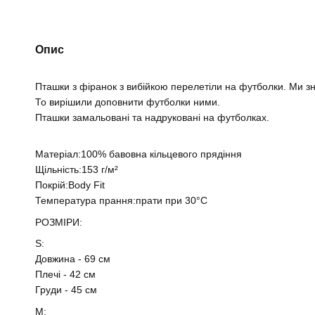
Опис
Пташки з фіранок з вибійкою перелетіли на футболки. Ми зн
То вирішили доповнити футболки ними.
Пташки замальовані та надруковані на футболках.
Матеріал:100% бавовна кільцевого прядіння
Щільність:153 г/м²
Покрій:Body Fit
Температура прання:прати при 30°C
РОЗМІРИ:
S:
Довжина - 69 см
Плечі - 42 см
Груди - 45 см
М: