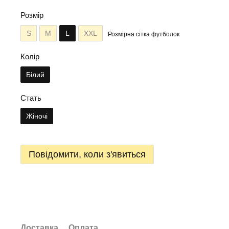
Розмір
S
M
L
XXL
Розмірна сітка футболок
Колір
Білий
Стать
Жіночі
Повідомити, коли з'явиться
Доставка
Оплата