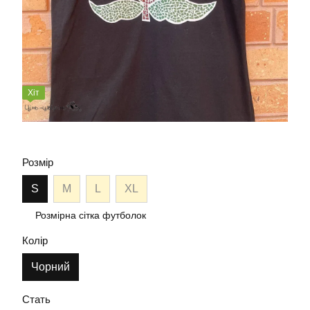
Хіт
Розмір
S
M
L
XL
Розмірна сітка футболок
Колір
Чорний
Стать