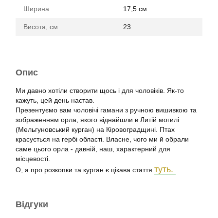
Ширина
17,5 см
Висота, см
23
Опис
Ми давно хотіли створити щось і для чоловіків. Як-то
кажуть, цей день настав.
Презентуємо вам чоловічі гамани з ручною вишивкою та
зображенням орла, якого віднайшли в Литій могилі
(Мельгуновський курган) на Кіровоградщині. Птах
красується на гербі області. Власне, чого ми й обрали
саме цього орла - давній, наш, характерний для
місцевості.
туть.
О, а про розкопки та курган є цікава стаття
Відгуки