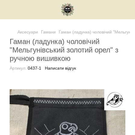
Аксесуари
Гамани
Гаман (ладунка) чоловічий "Мельгуно
Гаман (ладунка) чоловічий
"Мельгунівський золотий орел" з
ручною вишивкою
Артикул:
0437-1
Написати відгук