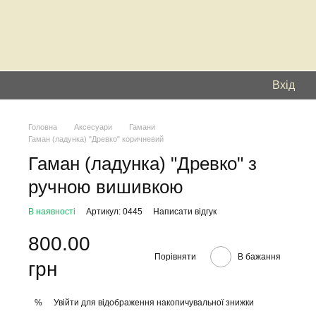
Вхід
Головна
Аксесуари
Гамани
Гаман (ладунка) "Древко" коричневий
Гаман (ладунка) "Древко" з
ручною вишивкою
В наявності
Артикул: 0445
Написати відгук
800.00
Порівняти
В бажання
грн
Увійти
для відображення накопичувальної знижки
%