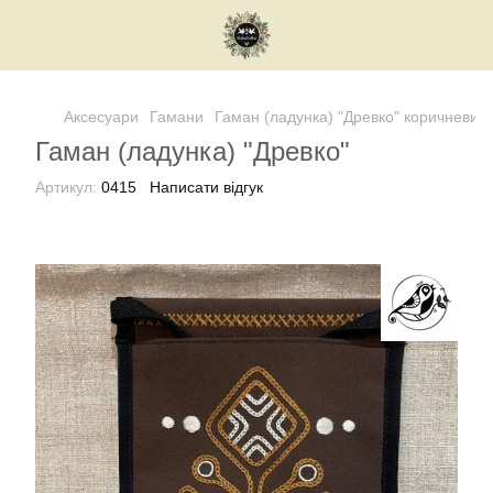
Аксесуари
Гамани
Гаман (ладунка) "Древко" коричневий
Гаман (ладунка) "Древко"
Артикул:
0415
Написати відгук