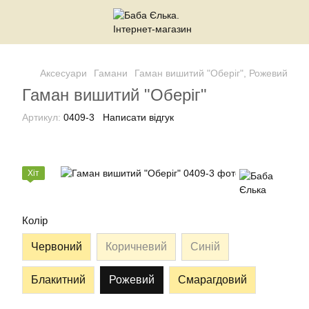
Аксесуари
Гамани
Гаман вишитий "Оберіг", Рожевий
Гаман вишитий "Оберіг"
Артикул:
0409-3
Написати відгук
Хіт
Колір
Червоний
Коричневий
Синій
Блакитний
Рожевий
Смарагдовий