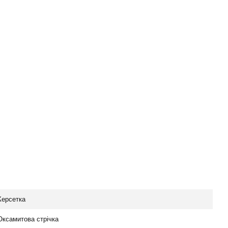
Керсетка
Оксамитова стрічка