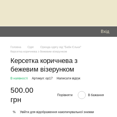
Вхід
Головна
Одяг
Оренда одягу від "Баби Єльки"
Керсетка коричнева з бежевим візерунком
Керсетка коричнева з
бежевим візерунком
В наявності
Артикул: ор17
Написати відгук
500.00
Порівняти
В бажання
грн
Увійти
для відображення накопичувальної знижки
%