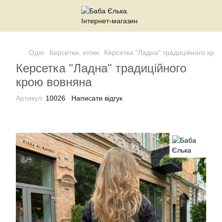
Одяг
Керсетки, юпки
Керсетка "Ладна" традиційного крою
Керсетка "Ладна" традиційного
крою вовняна
Артикул:
10026
Написати відгук