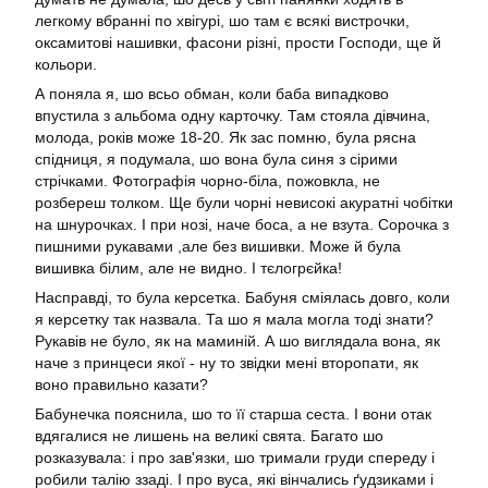
легкому вбранні по хвігурі, шо там є всякі вистрочки,
оксамитові нашивки, фасони різні, прости Господи, ще й
кольори.
А поняла я, шо всьо обман, коли баба випадково
впустила з альбома одну карточку. Там стояла дівчина,
молода, років може 18-20. Як зас помню, була рясна
спідниця, я подумала, шо вона була синя з сірими
стрічками. Фотографія чорно-біла, пожовкла, не
розбереш толком. Ще були чорні невисокі акуратні чобітки
на шнурочках. І при нозі, наче боса, а не взута. Сорочка з
пишними рукавами ,але без вишивки. Може й була
вишивка білим, але не видно. І тєлогрєйка!
Насправді, то була керсетка. Бабуня сміялась довго, коли
я керсетку так назвала. Та шо я мала могла тоді знати?
Рукавів не було, як на маминій. А шо виглядала вона, як
наче з принцеси якої - ну то звідки мені второпати, як
воно правильно казати?
Бабунечка пояснила, шо то її старша сеста. І вони отак
вдягалися не лишень на великі свята. Багато шо
розказувала: і про зав'язки, шо тримали груди спереду і
робили талію ззаді. І про вуса, які вінчались ґудзиками і