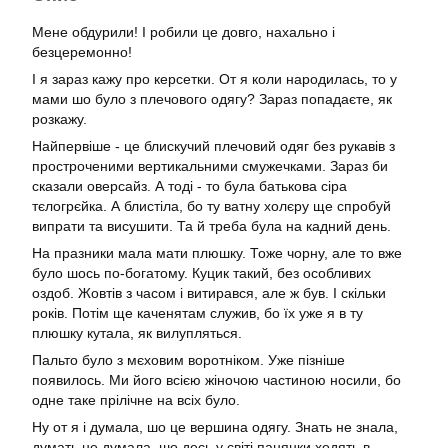
Мене обдурили! І робили це довго, нахально і
безцеремонно!
І я зараз кажу про керсетки. От я коли народилась, то у
мами шо було з плечового одягу? Зараз попадаєте, як
розкажу.
Найпервіше - це блискучий плечовий одяг без рукавів з
простроченими вертикальними смужечками. Зараз би
сказали оверсайз. А тоді - то була батькова сіра
тєлогрєйка. А блистіла, бо ту ватну холєру ще спробуй
випрати та висушити. Та й треба була на кадний день.
На празники мала мати плюшку. Тоже чорну, але то вже
було шось по-богатому. Куцик такий, без особливих
оздоб. Жовтів з часом і витирався, але ж був. І скільки
років. Потім ще каченятам служив, бо їх уже я в ту
плюшку кутала, як вилупляться.
Пальто було з мєховим воротніком. Уже пізніше
появилось. Ми його всією жіночою частиною носили, бо
одне таке прілічне на всіх було.
Ну от я і думала, шо це вершина одягу. Знать не знала,
думать не думала, шо десь у світі панянки ходять в