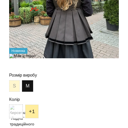
Новинка
Розмір виробу
S
М
Колір
+1