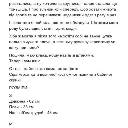
розлітались, а-ну хоч злегка крутнись, і талия ставала ще
тоньшіша. І про вільний крій спереду, шоб ховати живота
від вроків та не перешивати недешевий одяг з разу в раз.
І після того я пойняла, шо мене обманули. Шо жінки мого
роду були ладні, статні, гарні, модні.
Хіба ж могла я після того не хотіти собі не важке цупке
пальто з чужого плеча, а легеньку рухливу керсеточку чи
юпку при поясі?
Пошила, маю кілька, ношу навіть зі штанями.
Тепер і вам шию.
От ця - майже така сама, як на фото.
Сіра керсетка з вовняної костюмної тканини з бабиної
скрині.
РОЗМІРИ:
S
Довжина - 62 см
Плечі - 38 см
Напівоб'єм грудей - 45 см
M