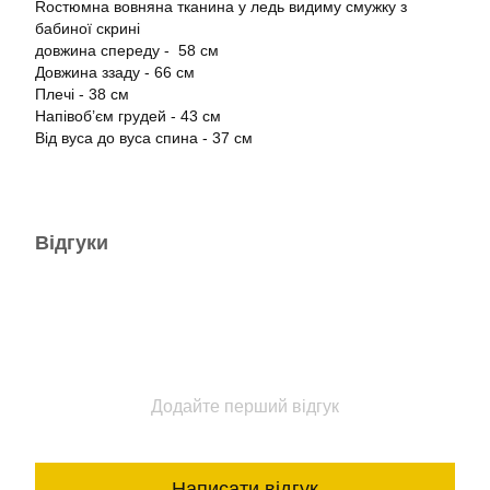
Rостюмна вовняна тканина у ледь видиму смужку з
бабиної скрині
довжина спереду - 58 см
Довжина ззаду - 66 см
Плечі - 38 см
Напівоб’єм грудей - 43 см
Від вуса до вуса спина - 37 см
Відгуки
Додайте перший відгук
Написати відгук