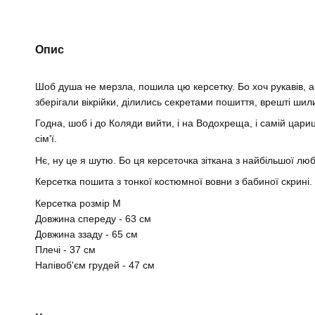
Опис
Шоб душа не мерзла, пошила цю керсетку. Бо хоч рукавів, а
зберігали вікрійки, ділились секретами пошиття, врешті шили
Годна, шоб і до Коляди вийти, і на Водохреща, і самій цариц
сім'ї.
Нє, ну це я шутю. Бо ця керсеточка зіткана з найбільшої люб
Керсетка пошита з тонкої костюмної вовни з бабиної скрині
Керсетка розмір М
Довжина спереду - 63 см
Довжина ззаду - 65 см
Плечі - 37 см
Напівоб'єм грудей - 47 см