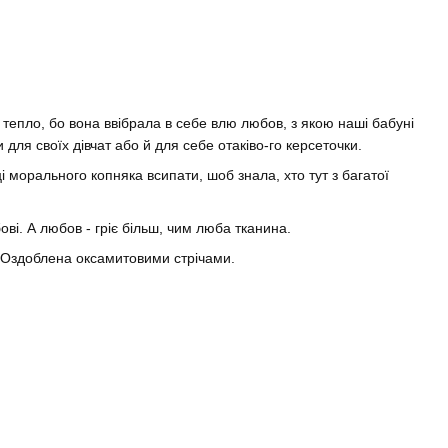
 тепло, бо вона ввібрала в себе влю любов, з якою наші бабуні
 для своїх дівчат або й для себе отаківо-го керсеточки.
і морального копняка всипати, шоб знала, хто тут з багатої
ові. А любов - гріє більш, чим люба тканина.
. Оздоблена оксамитовими стрічами.