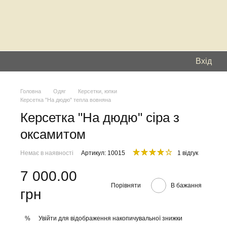
Вхід
Головна
Одяг
Керсетки, юпки
Керсетка "На дюдю" тепла вовняна
Керсетка "На дюдю" сіра з
оксамитом
Немає в наявності
Артикул: 10015
1 відгук
7 000.00
Порівняти
В бажання
грн
Увійти
для відображення накопичувальної знижки
%