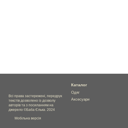
Каталог
Одяг
Всі права застережені, передрук
Аксесуари
текстів дозволено із дозволу
авторів та з посиланням на
джерело ©Баба Єлька. 2024
Мобільна версія