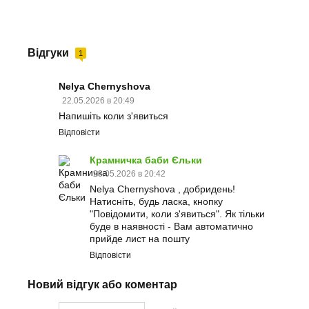
Відгуки
1
Nelya Chernyshova
22.05.2026 в 20:49
Напишіть коли з'явиться
Відповісти
Крамничка баби Єльки
23.05.2026 в 20:42
Nelya Chernyshova , добридень!
Натисніть, будь ласка, кнопку
"Повідомити, коли з'явиться". Як тільки
буде в наявності - Вам автоматично
прийде лист на пошту
Відповісти
Новий відгук або коментар