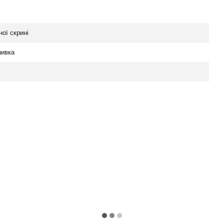
ої скрині
шивка