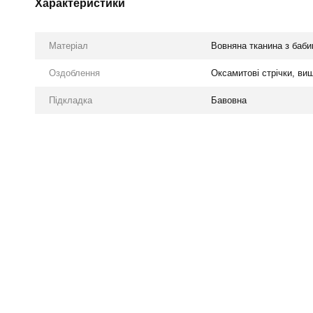
Характеристики
Матеріал
Вовняна тканина з бабин
Оздоблення
Оксамитові стрічки, ви
Підкладка
Бавовна