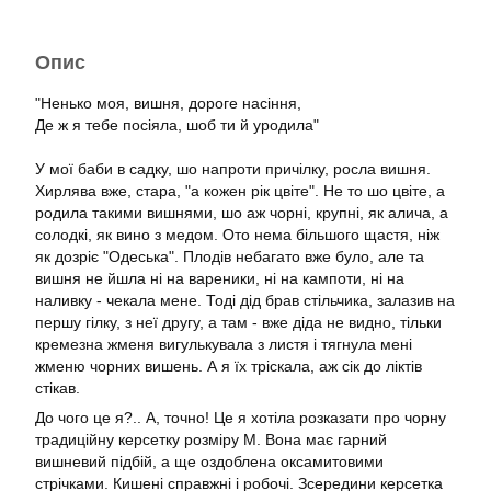
Опис
"Ненько моя, вишня, дороге насіння,
Де ж я тебе посіяла, шоб ти й уродила"
У мої баби в садку, шо напроти причілку, росла вишня.
Хирлява вже, стара, "а кожен рік цвіте". Не то шо цвіте, а
родила такими вишнями, шо аж чорні, крупні, як алича, а
солодкі, як вино з медом. Ото нема більшого щастя, ніж
як дозріє "Одеська". Плодів небагато вже було, але та
вишня не йшла ні на вареники, ні на кампоти, ні на
наливку - чекала мене. Тоді дід брав стільчика, залазив на
першу гілку, з неї другу, а там - вже діда не видно, тільки
кремезна жменя вигулькувала з листя і тягнула мені
жменю чорних вишень. А я їх тріскала, аж сік до ліктів
стікав.
До чого це я?.. А, точно! Це я хотіла розказати про чорну
традиційну керсетку розміру М. Вона має гарний
вишневий підбій, а ще оздоблена оксамитовими
стрічками. Кишені справжні і робочі. Зсередини керсетка