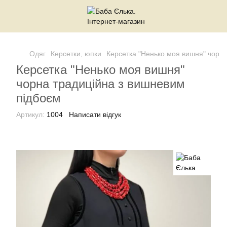
Одяг
Керсетки, юпки
Керсетка "Ненько моя вишня" чорна
Керсетка "Ненько моя вишня"
чорна традиційна з вишневим
підбоєм
Артикул:
1004
Написати відгук