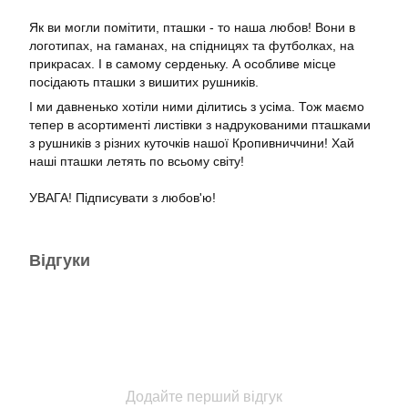
Як ви могли помітити, пташки - то наша любов! Вони в
логотипах, на гаманах, на спідницях та футболках, на
прикрасах. І в самому серденьку. А особливе місце
посідають пташки з вишитих рушників.
І ми давненько хотіли ними ділитись з усіма. Тож маємо
тепер в асортименті листівки з надрукованими пташками
з рушників з різних куточків нашої Кропивниччини! Хай
наші пташки летять по всьому світу!
УВАГА! Підписувати з любов'ю!
Відгуки
Додайте перший відгук