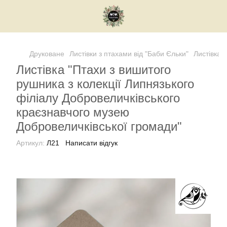
Друковане
Листівки з птахами від "Баби Єльки"
Листівка 
Листівка "Птахи з вишитого
рушника з колекції Липнязького
філіалу Добровеличківського
краєзнавчого музею
Добровеличківської громади"
Артикул:
Л21
Написати відгук