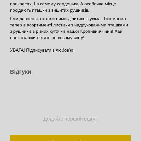
прикрасах. І в самому серденьку. А особливе місце
посідають пташки з вишитих рушників.
І ми давненько хотіли ними ділитись з усіма. Тож маємо
тепер в асортименті листівки з надрукованими пташками
з рушників з різних куточків нашої Кропивниччини! Хай
наші пташки летять по всьому світу!
УВАГА! Підписувати з любов'ю!
Відгуки
Додайте перший відгук