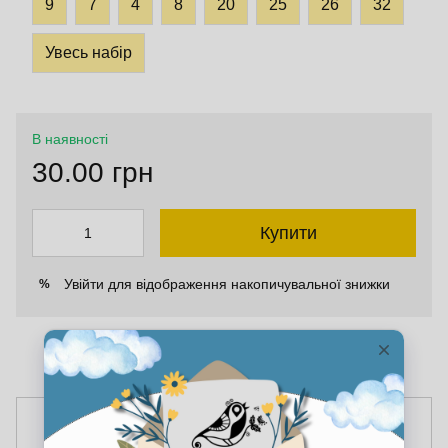
9
7
4
8
20
25
26
32
Увесь набір
В наявності
30.00 грн
Купити
Увійти
для відображення накопичувальної знижки
%
До обраного
Порівняти
До кумплекту