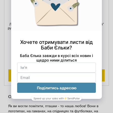
Листівка "Птахи з вишитого
"Тисяча пісень Баби Єльки"
рушника Зої Чумаченко (1958
збірник пісень
р.н.) із села Мошорине
800.00 грн
Суботцівської громади"
30.00 грн
830.00 грн
Купити
Опис
Як ви могли помітити, пташки - то наша любов! Вони в
логотипах, на гаманах, на спідницях та футболках, на