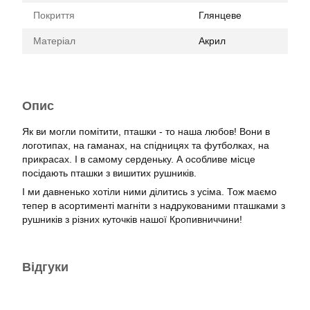
Покриття
Глянцеве
Матеріал
Акрил
Опис
Як ви могли помітити, пташки - то наша любов! Вони в
логотипах, на гаманах, на спідницях та футболках, на
прикрасах. І в самому серденьку. А особливе місце
посідають пташки з вишитих рушників.
І ми давненько хотіли ними ділитись з усіма. Тож маємо
тепер в асортименті магніти з надрукованими пташками з
рушників з різних куточків нашої Кропивниччини!
Відгуки