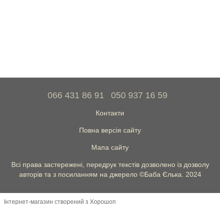
066 431 86 91
050 937 16 59
Контакти
Повна версія сайту
Мапа сайту
Всі права застережені, передрук текстів дозволено із дозволу
авторів та з посиланням на джерело ©Баба Єлька. 2024
Інтернет-магазин створений з Хорошоп
})(window,document,'script','dataLayer','GTM-5Z5X23CV');