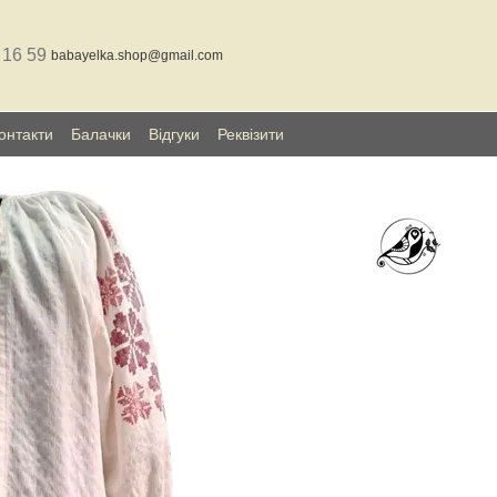
 16 59
babayelka.shop@gmail.com
онтакти
Балачки
Відгуки
Реквізити