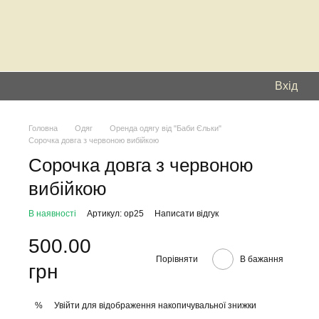
Вхід
Головна
Одяг
Оренда одягу від "Баби Єльки"
Сорочка довга з червоною вибійкою
Сорочка довга з червоною
вибійкою
В наявності
Артикул: ор25
Написати відгук
500.00
Порівняти
В бажання
грн
Увійти
для відображення накопичувальної знижки
%