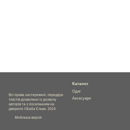
Каталог
Одяг
Всі права застережені, передрук
Аксесуари
текстів дозволено із дозволу
авторів та з посиланням на
джерело ©Баба Єлька. 2024
Мобільна версія