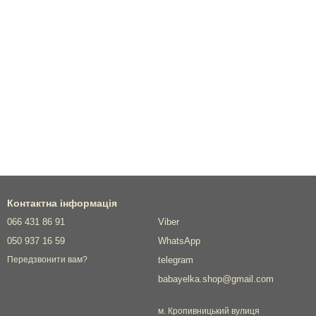
Контактна інформація
066 431 86 91
Viber
050 937 16 59
WhatsApp
telegram
Передзвонити вам?
babayelka.shop@gmail.com
м. Кропивницький вулиця