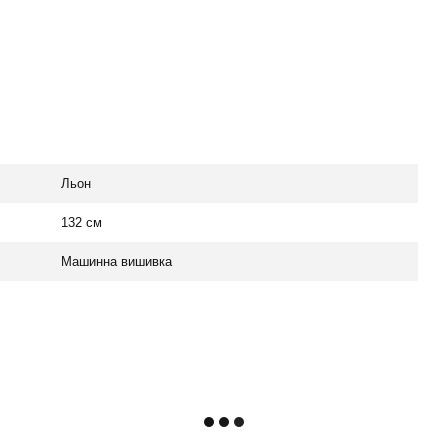
Льон
132 см
Машинна вишивка