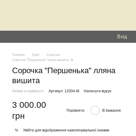
Вхід
Головна
Одяг
Сорочки
Сорочка "Першенька" лляна вишита, М
Сорочка "Першенька" лляна
вишита
Немає в наявності
Артикул: 12004-M
Написати відгук
3 000.00
Порівняти
В бажання
грн
Увійти
для відображення накопичувальної знижки
%