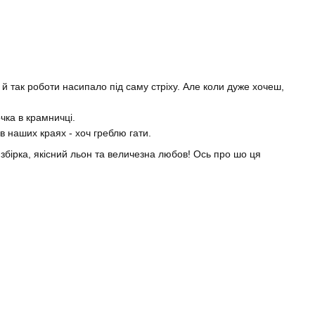
о й так роботи насипало під саму стріху. Але коли дуже хочеш,
очка в крамничці.
в наших краях - хоч греблю гати.
а збірка, якісний льон та величезна любов! Ось про шо ця