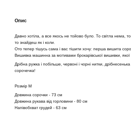
Опис
Давно хотіла, а все якось не тойово було. То світла нема, т
то знайдеш як і коли.
Ото тепер тішусь сама і вас тішити хочу: перша вишита сор
Вишивка машинна за мотивами брокарівської вишивки, якої 
Дрібна ружка і побільше, червоні і чорні нитки, дрібнесеньк
сорочечка!
Розмір M
Довжина сорочки - 73 см
Довжина рукава від горловини - 80 см
Напівобхват грудей - 63 см