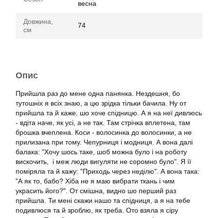
весна
Довжина,
74
см
Опис
Прийшла раз до мене одна панянка. Нездешня, бо
тутошніх я всіх знаю, а цю зрідка тільки бачила. Ну от
прийшла та й каже, шо хоче спідницю. А я на неї дивлюсь
- вдіта наче, як усі, а не так. Там стрічка вплетена, там
брошка вчеплена. Коси - волосинка до волосинки, а не
прилизана при тому. Чепурниця і модниця. А вона далі
балака: "Хочу шось таке, шоб можна було і на роботу
вискочить, і меж люди вигуляти не соромно було". Я її
поміряла та й кажу: "Приходь через неділю". А вона така:
"А як то, бабо? Хіба не я маю вибрати ткань і чим
украсить його?". От смішна, видно шо перший раз
прийшла. Ти мені скажи нашо та спідниця, а я на тебе
подивлюся та й зроблю, як треба. Ото взяла я сіру