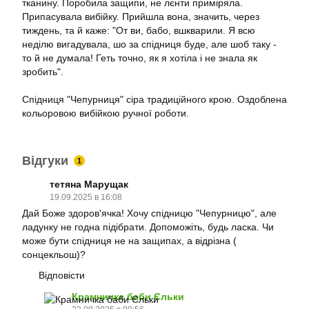
тканину. Поробила защипи, не лєнти приміряла.
Припасувала вибійку. Прийшла вона, значить, через
тиждень, та й каже: "От ви, бабо, вшкварили. Я всю
неділю вигадувала, шо за спідниця буде, але шоб таку -
то й не думала! Геть точно, як я хотіла і не знала як
зробить".
Спідниця "Чепурниця" сіра традиційного крою. Оздоблена
кольоровою вибійкою ручної роботи.
Відгуки
1
тетяна Марущак
19.09.2025 в 16:08
Дай Боже здоров'ячка! Хочу спідницю "Чепурницю", але
ладунку не годна підібрати. Допоможіть, будь ласка. Чи
може бути спідниця не на защипах, а відрізна (
сонцекльош)?
Відповісти
Крамничка баби Єльки