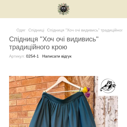
Одяг
Спідниці
Спідниця "Хоч очі видивись" традиційного
Спідниця "Хоч очі видивись"
традиційного крою
Артикул:
0254-1
Написати відгук