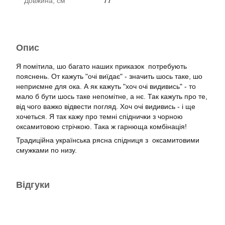
Довжина, см
77
Опис
Я помітила, шо багато наших приказок потребують
пояснень. От кажуть "очі виїдає" - значить шось таке, шо
неприємне для ока. А як кажуть "хоч очі видивись" - то
мало б бути шось таке непомітне, а нє. Так кажуть про те,
від чого важко відвести погляд. Хоч очі видивись - і ще
хочеться. Я так кажу про темні спіднички з чорною
оксамитовою стрічкою. Така ж гарнюща комбінація!
Традиційна українська рясна спідниця з оксамитовими
смужками по низу.
Відгуки