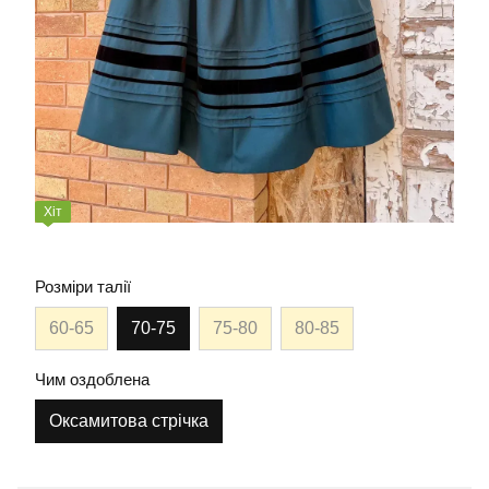
Хіт
Розміри талії
60-65
70-75
75-80
80-85
Чим оздоблена
Оксамитова стрічка