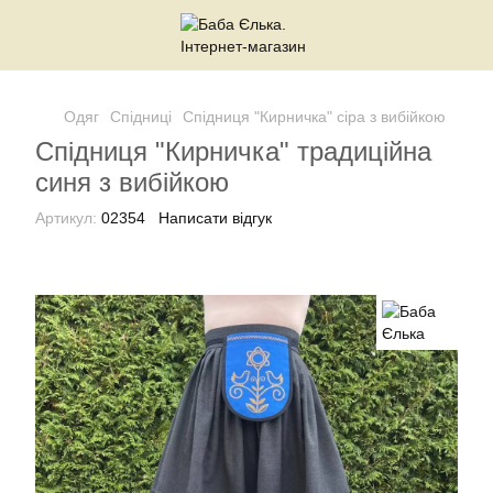
Одяг
Спідниці
Спідниця "Кирничка" сіра з вибійкою
Спідниця "Кирничка" традиційна
синя з вибійкою
Артикул:
02354
Написати відгук