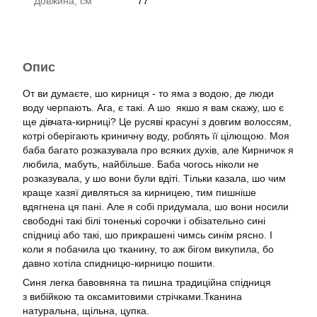
Довжина, см
77
Опис
От ви думаєте, шо кирниця - то яма з водою, де люди
воду черпають. Ага, є такі. А шо якшо я вам скажу, шо є
ще дівчата-кирниці? Це русяві красуні з довгим волоссям,
котрі оберігають криничну воду, роблять її цілющою. Моя
баба багато розказувала про всяких духів, але Кирничок я
любила, мабуть, найбільше. Баба чогось ніколи не
розказувала, у шо вони були вдіті. Тільки казала, шо чим
краще хазяї дивляться за кирницею, тим пишніше
вдягнена ця пані. Але я собі придумала, шо вони носили
свободні такі білі тоненькі сорочки і обізательно сині
спідниці або такі, шо прикрашені чимсь синім рясно. І
коли я побачила цю тканину, то аж бігом викупила, бо
давно хотіла спидницю-кирницю пошити.
Синя легка бавовняна та пишна традиційна спідниця
з вибійкою та оксамитовими стрічками.Тканина
натуральна, щільна, цупка.