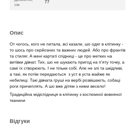
77
см
Опис
От чогось, кого не питала, всі казали, шо одяг в клітинку -
то шось про серйозних та важних людей. Або про франтів
та стиляг. А мені картаті спідниці - це про метких на
витівки дівчат. Тих, шо не шукають пригод на п'яту точку, а
самі їх створюють. І не тільки собі. Але не злі та шкідливі,
а такі, як потім передаються з уст в уста майже як
небилиці. Такі дівчата груші на вербі розвішають, собаці
роги причеплять. А шо вже дітям з ними весело!
Традиційна мідіспідниця в клітинку з костюмної вовняної
тканини
Відгуки