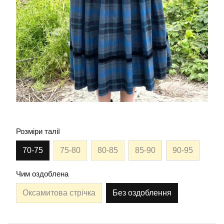
Розміри талії
70-75
75-80
80-85
85-90
90-95
Чим оздоблена
Оксамитова стрічка
Без оздоблення