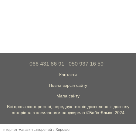
066 431 86 91
050 937 16 59
Контакти
Повна версія сайту
Мапа сайту
Всі права застережені, передрук текстів дозволено із дозволу
авторів та з посиланням на джерело ©Баба Єлька. 2024
Інтернет-магазин створений з Хорошоп