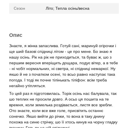
Сезон
Літо; Тепла осінь/весна
Опис
Знаєте, я жінка запаслива. Готуй сані, маринуй огірочки і
ще ший базові спідниці літом - це про мене. Бо знаю я
нашу осінь. Рік на рік не приходиться, та буває ж, шо з
першим вересня вперіщить дощара, подує вітер, а в тебе
- ні чобіт нормальних, ні светра, ні спідниці немаркої. Ну
якшо й не з початком осені, то всьо равно наступає така
погода. І тоді як почне тілінькать тіліфон: всім треба
негайно утіпляться.
То цей раз я підготовилась. Торік осінь нас балувала, так
шо теплих не просили довго. А осьо ця пошита на те
времня, коли земелька роздівається, листя все зребли.
Ото знаєте, коли все вже голе, присвітить останнє
сонечко. Якшо вийти до річки, то вона в таку днину
похожа на синю стрічку, шо її хтось кинув на чорну гладку
тканину. Геть як на цій спідничці.