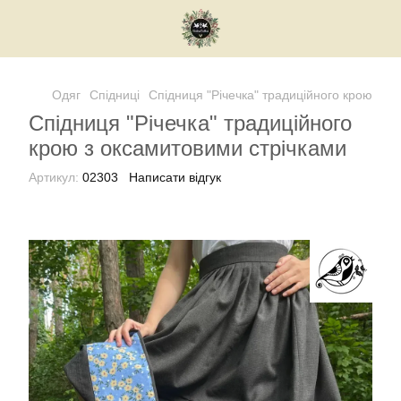
Одяг
Спідниці
Спідниця "Річечка" традиційного крою
Спідниця "Річечка" традиційного
крою з оксамитовими стрічками
Артикул:
02303
Написати відгук