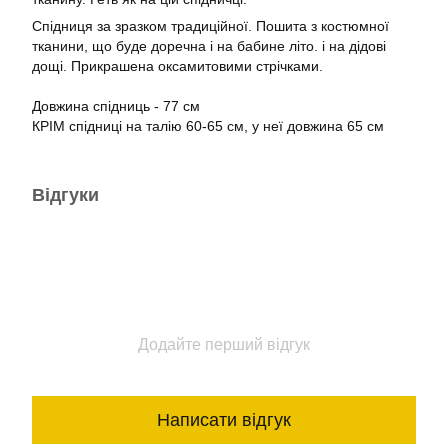
Спідниця за зразком традиційної. Пошита з костюмної
тканини, що буде доречна і на бабине літо. і на дідові
дощі. Прикрашена оксамитовими стрічками.
Довжина спідниць - 77 см
КРІМ спідниці на талію 60-65 см, у неї довжина 65 см
Відгуки
Додайте перший відгук
Написати відгук