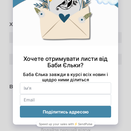
До обраного
Порівняти
Характеристики
Тип одягу
Спідниця
Оздоблення одягу
Без оздоблення
Колір одягу
Синій
Відгуки
Додайте перший відгук