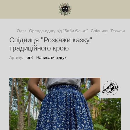
Одяг
Оренда одягу від "Баби Єльки"
Спідниця "Розкажи к
Спідниця "Розкажи казку"
традиційного крою
Артикул:
or3
Написати відгук