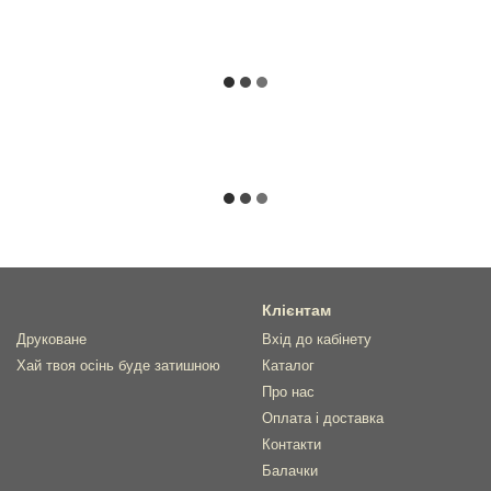
Клієнтам
Друковане
Вхід до кабінету
Хай твоя осінь буде затишною
Каталог
Про нас
Оплата і доставка
Контакти
Балачки