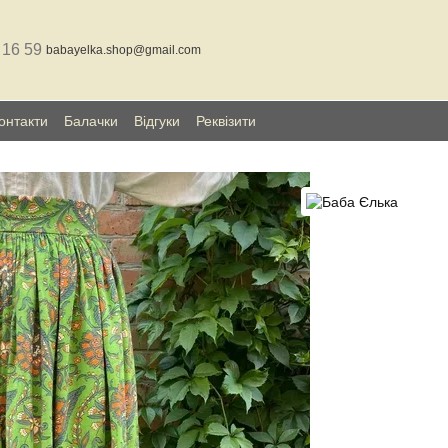
 16 59
babayelka.shop@gmail.com
онтакти
Балачки
Відгуки
Реквізити