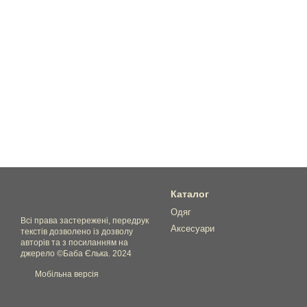
Каталог
Одяг
Всі права застережені, передрук
Аксесуари
текстів дозволено із дозволу
авторів та з посиланням на
джерело ©Баба Єлька. 2024
Мобільна версія