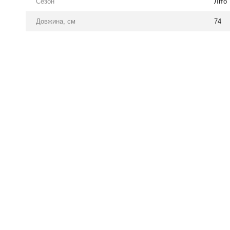
Сезон
Літо
Довжина, см
74