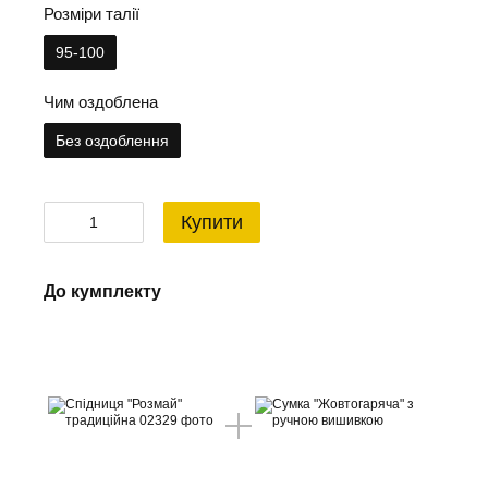
Розміри талії
95-100
Чим оздоблена
Без оздоблення
Купити
До кумплекту