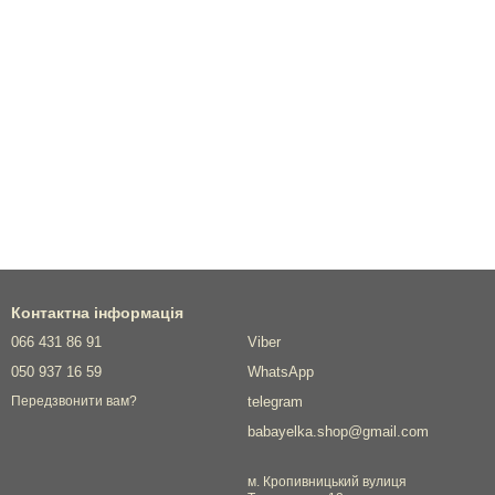
Контактна інформація
066 431 86 91
Viber
050 937 16 59
WhatsApp
telegram
Передзвонити вам?
babayelka.shop@gmail.com
м. Кропивницький вулиця