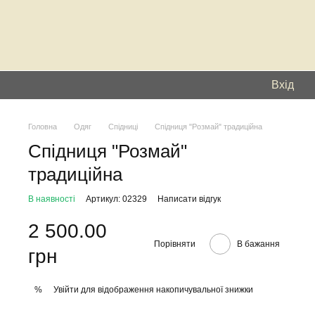
Вхід
Головна
Одяг
Спідниці
Спідниця "Розмай" традиційна
Спідниця "Розмай"
традиційна
В наявності
Артикул: 02329
Написати відгук
2 500.00
Порівняти
В бажання
грн
Увійти
для відображення накопичувальної знижки
%