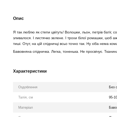
Опис
Я так люблю як степи цвітуть! Волошки, льон, петрів батіг, 
зливалося. І листячко зелене. І трохи білої ромашки, шоб а
тиші. Отут, на цій спідничці всьо точно так. Ну хіба нема ко
Бавовняна спідничка. Легка, тоненька. Не просвічує. Тканин
Характеристики
Оздоблення
Без 
Талія, см
95-1
Матеріал
Баво