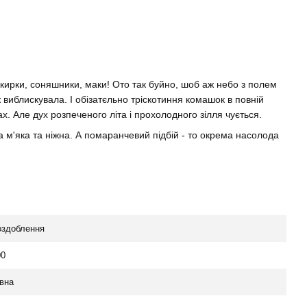
сокирки, соняшники, маки! Ото так буйно, шоб аж небо з полем
ж виблискувала. І обізатєльно тріскотиння комашок в повній
мах. Але дух розпеченого літа і прохолодного зілля чується.
а м'яка та ніжна. А помаранчевий підбій - то окрема насолода
оздоблення
00
вна