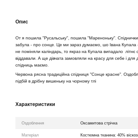
Опис
От я пошила "Русальську", пошила "Мареноньку". Спіднички,
забула - про сонце. Це ми зараз думаємо, шо Івана Купала -
не поміняли каліндарь, то якраз на Купала випадало літнє
віддавали. А ще дівчата замовляли на красу для себе і для 
спідниць маємо.
Червона рясна традиційна спідниця "Сонце красне". Оздо
підбій в дрібну вишеньку на чорному тлі
Характеристики
Оздоблення
Оксамитова стрічка
Матеріал
Костюмна тканина: 40% віскоз