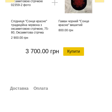
Спідниця "Сонце красне"
Гаман чорний "Сонце
Спідниц
традиційна червона з
красне" вишитий
традиці
оксамитовою стрічкою, 75-
оксамит
800.00 грн
80, Оксамитова стрічка
80, Окс
2 900.00 грн
2 900.00
3 700.00 грн
Купити
Доставка
Оплата