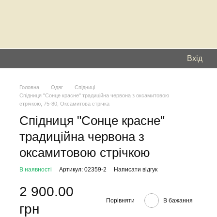
Вхід
Головна
Одяг
Спідниці
Спідниця "Сонце красне" традиційна червона з оксамитовою
стрічкою, 75-80, Оксамитова стрічка
Спідниця "Сонце красне"
традиційна червона з
оксамитовою стрічкою
В наявності
Артикул: 02359-2
Написати відгук
2 900.00
Порівняти
В бажання
грн