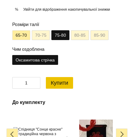
Увійти
для відображення накопичувальної знижки
%
Розміри талії
65-70
70-75
75-80
80-85
85-90
Чим оздоблена
Оксамитова стрічка
Купити
До кумплекту
До ку