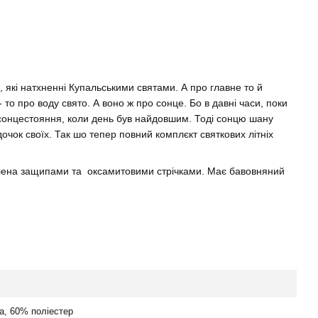
 які натхненні Купальськими святами. А про главне то й
 то про воду свято. А воно ж про сонце. Бо в давні часи, поки
 сонцестояння, коли день був найдовшим. Тоді сонцю шану
дочок своїх. Так шо тепер повний комплєкт святкових літніх
блена защипами та оксамитовими стрічками. Має бавовняний
а, 60% поліестер