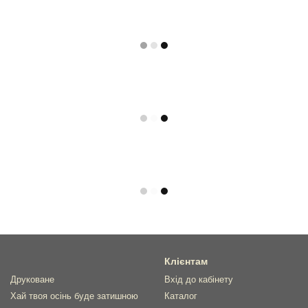
Клієнтам
Друковане
Вхід до кабінету
Хай твоя осінь буде затишною
Каталог