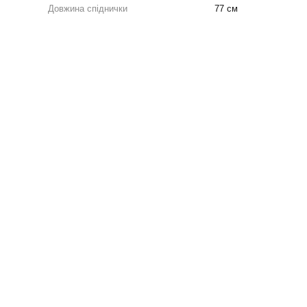
Довжина спіднички
77 см