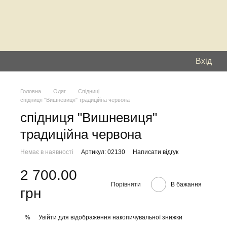
Вхід
Головна
Одяг
Спідниці
спідниця "Вишневиця" традиційна червона
спідниця "Вишневиця"
традиційна червона
Немає в наявності
Артикул: 02130
Написати відгук
2 700.00
Порівняти
В бажання
грн
Увійти
для відображення накопичувальної знижки
%