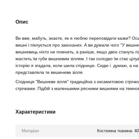
Опис
Ви вже, мабуть, знаєте, як я люблю переповідати казки? Ос
вишні і піклується про закоханих. А ви думали чого "У виш
вишневиць ніхто не помнить, а раніше, якщо двоє стануть п
мастить їм губи вишневим зіллям. І так солодко їм стає ціл
історію я згадала, коли шила спідницю. Сидю і думаю, а на ш
представляла те вишеневе зілля.
Спідниця "Вишневе зілля" традиційна з оксамитовою стрі
стрічками. Підбій з маленькими рясними вишнями на темно
Характеристики
Матеріал
Костюмна тканина: 40