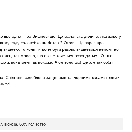
ьо іше одна. Про Вишневицю. Це маленька дівчина, яка живе у
невому саду соловейко щебетав"? Отож... Це зараз про
ід вишнею, то коли їм доля бути разом, вишневиця непомітно
уватись, так млосно, шо аж не хочеться розходиться. От цю
о ж вона мені так похожа. А он воно шо! Це ж я так собі і
чкою. Спідниця оздоблена защипами та чорними оксамитовими
му тлі.
% віскоза, 60% поліестер