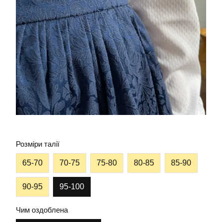
Розміри талії
65-70
70-75
75-80
80-85
85-90
90-95
95-100
Чим оздоблена