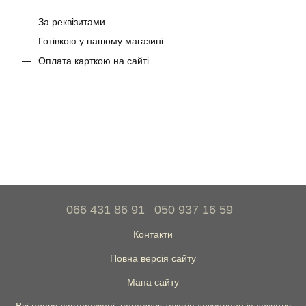
За реквізитами
Готівкою у нашому магазині
Оплата карткою на сайті
066 431 86 91
050 937 16 59
Контакти
Повна версія сайту
Мапа сайту
Всі права застережені, передрук текстів дозволено із дозволу