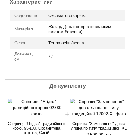
Характеристики
Оздоблення
Оксамитова стрічка
Жакард (поліестер з невеликим
Матеріал
вмістом бавовни)
Сезон
Тепла осінь/весна
Довжина,
77
см
До кумплекту
Спідниця "Ягідка" традиційного
Сорочка "Замовляння" довга
С
крою, 95-100, Оксамитова
лляна по типу традиційної, XL
стрічка, Синій
2 500.00 грн