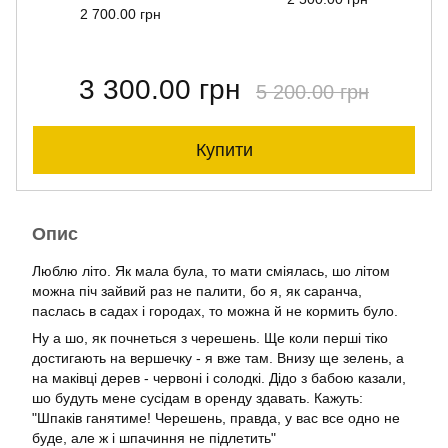
2 700.00 грн
3 300.00 грн
5 200.00 грн
Купити
Опис
Люблю літо. Як мала була, то мати сміялась, шо літом
можна піч зайвий раз не палити, бо я, як саранча,
паслась в садах і городах, то можна й не кормить було.
Ну а шо, як почнеться з черешень. Ще коли перші тіко
достигають на вершечку - я вже там. Внизу ще зелень, а
на маківці дерев - червоні і солодкі. Дідо з бабою казали,
шо будуть мене сусідам в оренду здавать. Кажуть:
"Шпаків ганятиме! Черешень, правда, у вас все одно не
буде, але ж і шпачиння не підлетить"