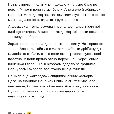
Потім сунички і полунички підходили. Главне було не
поїсти їх, коли вони тільки біліли. А там вже й абрикоси,
горошок, молода морквичка, яку висмикуєш, і не то шо не
миєш, а даже не витираєш, хрумтиш, як заєць.
А шовковиця! Біла, рожева і чорна, шо пальці після неї
сині ще тиждень. А вишні! І так до морозів, поки останню
тернину не збереш.
Зараз, конешно, я на дерево вже не полізу. На вершечок
точно. Але коли зайшла в магазин набрати дріб'язку до
гаманів, то побачила, шо вони якраз розпаковують нові
полотна. А вони прямо отако поруч ішли: черешенька,
вишенька і терен. То я бігоооом додому за грошима.
Вернулась і вибрала все, точно як в дитинстві.
Нашила оце жакардових спідничок різних кольорів.
Царська тканина! Воно хоч і більше синтетичне, але
цепкеньке, бо має вміст бавовни. Але й не дуже важкі.
Підбої попришивала, шоб форму держали та
підморгували зі споду.
Відгуки
1