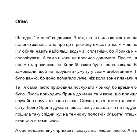
Опис
Ще одна "іменна" спідничка. З тих, шо я шила конкретно під
нелегко жилось, але про це я розкажу якось потім. Я ж до чо
її любили навіть найбільші вєдьми і сплєтніци, бо Яринка нік
посовітувать. А сама ніколи не просила допомоги. Про те, 
понімать трохи пізніше. Коли їй важко було - вона співала. 
замовкали, шоб не порушити чужу тугу своїм щебетанням. Піз
було важко, бо воно помагало лучє, ніж коли вони плакали 
Та і я сама часто приходила послухати Яринку, бо времня бу
було. Якось приходить Ярина до мене та й каже, шо прийшл
случайно почув, як вона співає. Сказав, шо з таким голосо
світу. Довго Ярина думала, шось там узнавала, чи не надуря
пошила таку спідничку: на темному полотні - блакитні пташки
пташкою в темні часи.
А оце недавно внук приїхав і показує на тіліфоні пісню. А я в