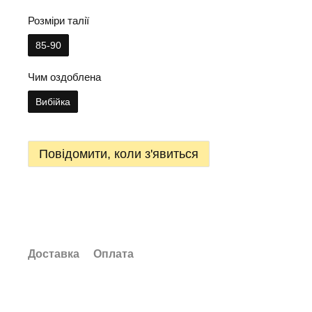
Розміри талії
85-90
Чим оздоблена
Вибійка
Повідомити, коли з'явиться
Доставка
Оплата