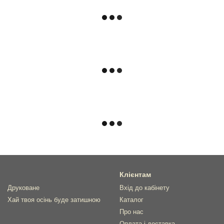
Клієнтам
Друковане
Вхід до кабінету
Хай твоя осінь буде затишною
Каталог
Про нас
Оплата і доставка