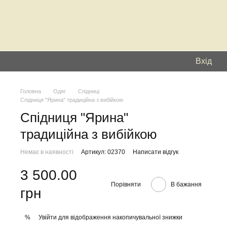
Вхід
Головна
Одяг
Спідниці
Спідниця "Ярина" традиційна з вибійкою
Спідниця "Ярина"
традиційна з вибійкою
Немає в наявності
Артикул: 02370
Написати відгук
3 500.00
Порівняти
В бажання
грн
Увійти
для відображення накопичувальної знижки
%