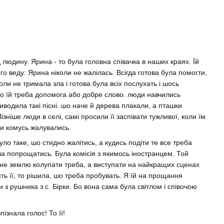
 людину. Ярина - то була головна співачка в наших краях. Їй
го веду: Ярина ніколи не жалілась. Всігда готова була помогти,
оли не тримала зла і готова була всіх послухать і шось
шо їй треба допомога або добре слово. люди навчились
Виводила такі пісні. шо наче й дерева плакали, а пташки
ніше люди в селі, самі просили її заспівати тужливої, коли їм
чи комусь жалувались.
ло таке, шо стидно жалітись, а кудись подіти те все треба
а попрощатись. Була комісія з якимось іностранцем. Той
м не землю колупати треба, а виступати на найкращих сценах
ть її, то рішила, шо треба пробувать. Я їй на прощання
 з рушника з с. Бірки. Бо вона сама була світлом і співочою
пізнала голос! То її!