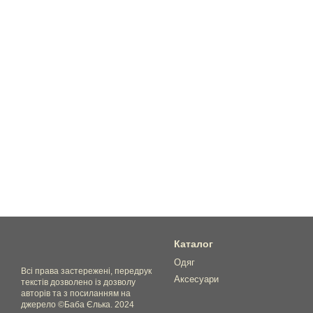
Каталог
Одяг
Всі права застережені, передрук
Аксесуари
текстів дозволено із дозволу
авторів та з посиланням на
джерело ©Баба Єлька. 2024