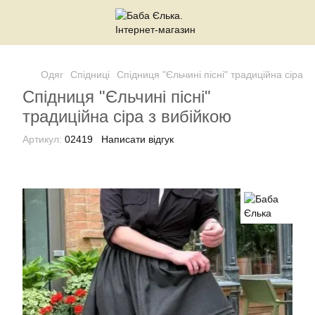
Одяг
Спідниці
Спідниця "Єльчині пісні" традиційна сіра з
Спідниця "Єльчині пісні"
традиційна сіра з вибійкою
Артикул:
02419
Написати відгук