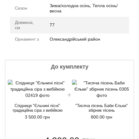
Зима/холодна осінь; Тепла осінь/
Сезон
весна
Довжина,
77
см
Орнамент з
Олександрійський район
До кумплекту
Спідниця "Єльчині пісні"
"Тисяча пісень Баби Єльки"
традиційна сіра з вибійкою
збірник пісень
3 500.00 грн
800.00 грн