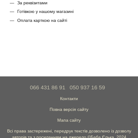
За реквізитами
Готівкою у нашому магазині
Оплата карткою на сайті
066 431 86 91
050 937 16 59
Контакти
Повна версія сайту
Мапа сайту
Всі права застережені, передрук текстів дозволено із дозволу
авторів та з посиланням на джерело ©Баба Єлька. 2024