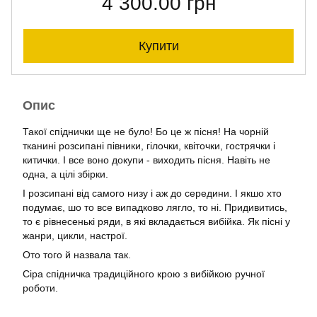
4 300.00 грн
Купити
Опис
Такої спіднички ще не було! Бо це ж пісня! На чорній
тканині розсипані півники, гілочки, квіточки, гострячки і
китички. І все воно докупи - виходить пісня. Навіть не
одна, а цілі збірки.
І розсипані від самого низу і аж до середини. І якшо хто
подумає, шо то все випадково лягло, то ні. Придивитись,
то є рівнесенькі ряди, в які вкладається вибійка. Як пісні у
жанри, цикли, настрої.
Ото того й назвала так.
Сіра спідничка традиційного крою з вибійкою ручної
роботи.