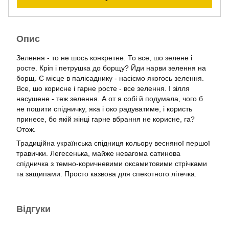
Опис
Зелення - то не шось конкретне. То все, шо зелене і
росте. Кріп і петрушка до борщу? Йди нарви зелення на
борщ. Є місце в палісаднику - насіємо якогось зелення.
Все, шо корисне і гарне росте - все зелення. І зілля
насушене - теж зелення. А от я собі й подумала, чого б
не пошити спідничку, яка і око радуватиме, і користь
принесе, бо якій жінці гарне вбрання не корисне, га?
Отож.
Традиційна українська спідниця кольору весняної першої
травички. Легесенька, майже невагома сатинова
спідничка з темно-коричневими оксамитовими стрічками
та защипами. Просто казвова для спекотного літечка.
Відгуки