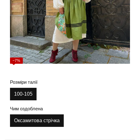
−7%
Розміри талії
100-105
Чим оздоблена
Оксамитова стрічка