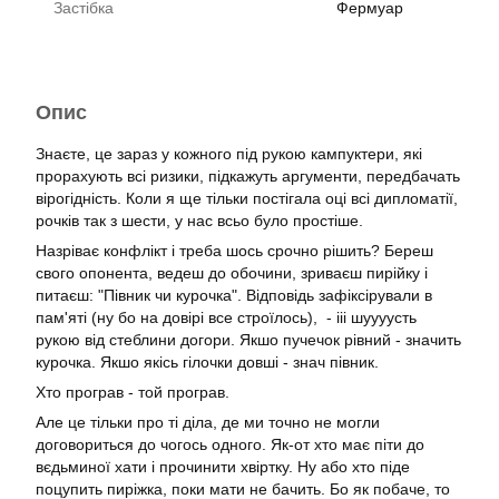
Застібка
Фермуар
Опис
Знаєте, це зараз у кожного під рукою кампуктери, які
прорахують всі ризики, підкажуть аргументи, передбачать
вірогідність. Коли я ще тільки постігала оці всі дипломатії,
рочків так з шести, у нас всьо було простіше.
Назріває конфлікт і треба шось срочно рішить? Береш
свого опонента, ведеш до обочини, зриваєш пирійку і
питаєш: "Півник чи курочка". Відповідь зафіксірували в
пам'яті (ну бо на довірі все строїлось), - ііі шуууусть
рукою від стеблини догори. Якшо пучечок рівний - значить
курочка. Якшо якісь гілочки довші - знач півник.
Хто програв - той програв.
Але це тільки про ті діла, де ми точно не могли
договориться до чогось одного. Як-от хто має піти до
вєдьминої хати і прочинити хвіртку. Ну або хто піде
поцупить пиріжка, поки мати не бачить. Бо як побаче, то