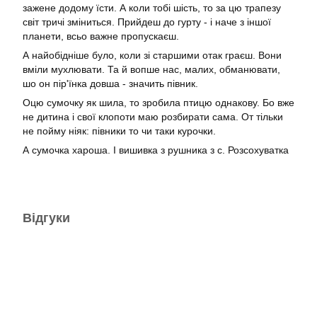
зажене додому їсти. А коли тобі шість, то за цю трапезу
світ тричі зміниться. Прийдеш до гурту - і наче з іншої
планети, всьо важне пропускаєш.
А найобідніше було, коли зі старшими отак граєш. Вони
вміли мухлювати. Та й вопше нас, малих, обманювати,
шо он пір'їнка довша - значить півник.
Оцю сумочку як шила, то зробила птицю однакову. Бо вже
не дитина і свої клопоти маю розбирати сама. От тільки
не пойму ніяк: півники то чи таки курочки.
А сумочка хароша. І вишивка з рушника з с. Розсохуватка
Відгуки