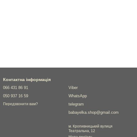
Контактна інформація
066 431 86 91
Viber
050 937 16 59
WhatsApp
telegram
Передзвонити вам?
babayelka.shop@gmail.com
м. Кропивницький вулиця
Театральна, 12