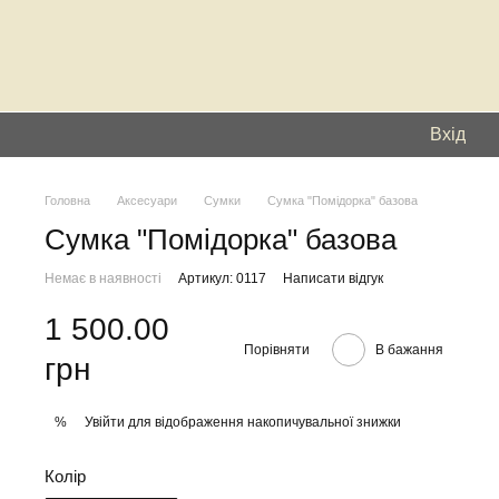
Вхід
Головна
Аксесуари
Сумки
Сумка "Помідорка" базова
Сумка "Помідорка" базова
Немає в наявності
Артикул: 0117
Написати відгук
1 500.00
Порівняти
В бажання
грн
Увійти
для відображення накопичувальної знижки
%
Колір