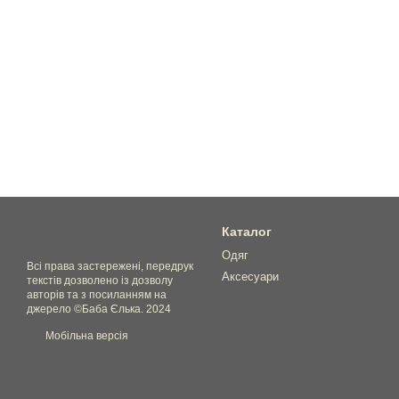
Каталог
Одяг
Всі права застережені, передрук
Аксесуари
текстів дозволено із дозволу
авторів та з посиланням на
джерело ©Баба Єлька. 2024
Мобільна версія