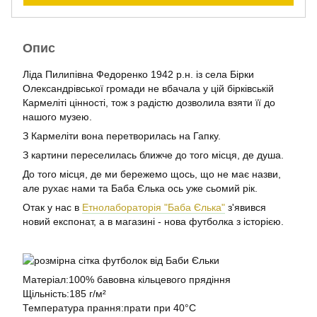
Опис
Ліда Пилипівна Федоренко 1942 р.н. із села Бірки
Олександрівської громади не вбачала у цій бірківській
Кармеліті цінності, тож з радістю дозволила взяти її до
нашого музею.
З Кармеліти вона перетворилась на Гапку.
З картини переселилась ближче до того місця, де душа.
До того місця, де ми бережемо щось, що не має назви,
але рухає нами та Баба Єлька ось уже сьомий рік.
Отак у нас в
Етнолабораторія "Баба Єлька"
з'явився
новий експонат, а в магазині - нова футболка з історією.
Матеріал:100% бавовна кільцевого прядіння
Щільність:185 г/м²
Температура прання:прати при 40°C