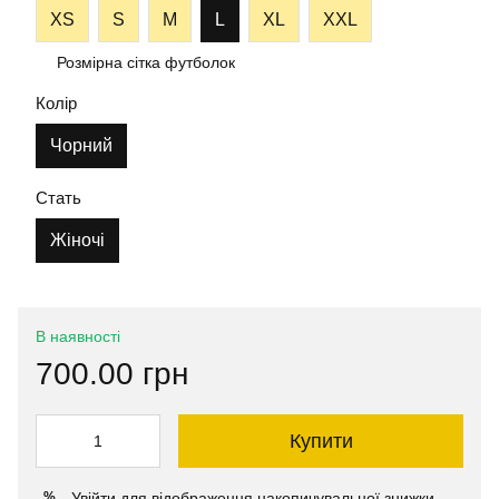
XS
S
M
L
XL
XXL
Розмірна сітка футболок
Колір
Чорний
Стать
Жіночі
В наявності
700.00 грн
Купити
Увійти
для відображення накопичувальної знижки
%