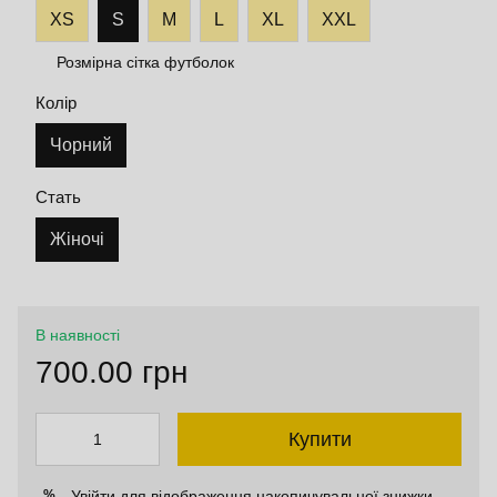
XS
S
M
L
XL
XXL
Розмірна сітка футболок
Колір
Чорний
Стать
Жіночі
В наявності
700.00 грн
Купити
Увійти
для відображення накопичувальної знижки
%