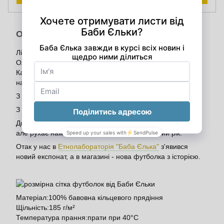
Опис
Ліда Пилипівна Федоренко 1942 р.н. із села Бірки
Олександрівської громади не вбачала у цій бірківській
Кармеліті цінності, тож з радістю дозволила взяти її до
нашого музею.
З Кармеліти вона перетворилась на Гапку.
З картини переселилась ближче до того місця, де душа.
До того місця, де ми бережемо щось, що не має назви,
але рухає нами та Баба Єлька ось уже сьомий рік.
Отак у нас в
Етнолабораторія "Баба Єлька"
з'явився
новий експонат, а в магазині - нова футболка з історією.
Матеріал:100% бавовна кільцевого прядіння
Щільність:185 г/м²
Температура прання:прати при 40°C