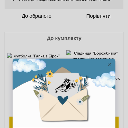
До обраного
Порівняти
До кумплекту
Футболка "Гапка з Бірок"
Спідниця "Ворожбитка"
традиційна вовняна з вибійкою
700.00 грн
3 500.00 грн
4 200.00 грн
Купити