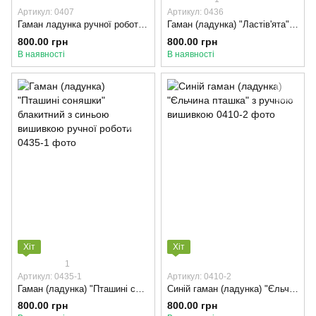
Артикул: 0407
Артикул: 0436
Гаман ладунка ручної роботи з вишивкою "Січневий захід"
Гаман (ладунка) "Ластів'ята" від Баба Єлька
800.00 грн
800.00 грн
В наявності
В наявності
Хіт
Хіт
1
Артикул: 0435-1
Артикул: 0410-2
Гаман (ладунка) "Пташині соняшки" блакитний з синьою вишивкою ручної роботи
Синій гаман (ладунка) "Єльчина пташка" з ручною вишивкою
800.00 грн
800.00 грн