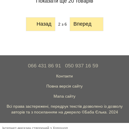
Показати ще 20 товарів
Назад
Вперед
2
з 6
066 431 86 91
050 937 16 59
Контакти
Повна версія сайту
Мапа сайту
Всі права застережені, передрук текстів дозволено із дозволу
авторів та з посиланням на джерело ©Баба Єлька. 2024
Інтернет-магазин створений з Хорошоп