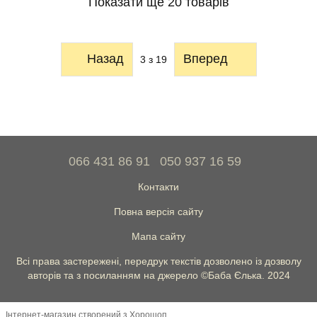
Показати ще 20 товарів
Назад
Вперед
3
з 19
066 431 86 91
050 937 16 59
Контакти
Повна версія сайту
Мапа сайту
Всі права застережені, передрук текстів дозволено із дозволу
авторів та з посиланням на джерело ©Баба Єлька. 2024
Інтернет-магазин створений з Хорошоп