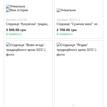
Артикул: 02134
Артикул: 02371-2
Спідниця "Кукувічка" традиційна сіра з вибійкою
Спідниця "Суничне вино" червона традиційназ оксамитовою стрічкою
3 500.00 грн
2 700.00 грн
В наявності
В наявності
1